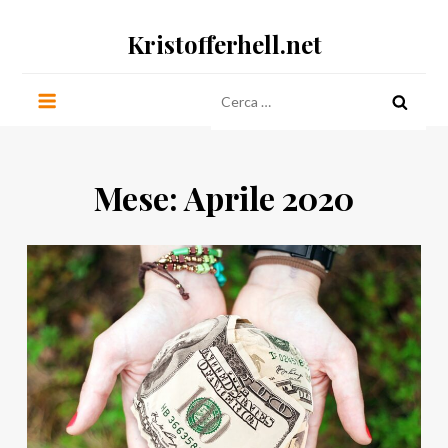
Salta
Kristofferhell.net
al
contenuto
Ricerca
per:
Mese:
Aprile 2020