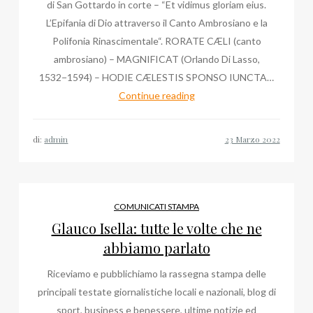
di San Gottardo in corte – “Et vidimus gloriam eius.
L’Epifania di Dio attraverso il Canto Ambrosiano e la
Polifonia Rinascimentale“. RORATE CÆLI (canto
ambrosiano) – MAGNIFICAT (Orlando Di Lasso,
1532−1594) – HODIE CÆLESTIS SPONSO IUNCTA…
Duomo
Continue reading
di
Milano:
di:
admin
quando
ascoltare
Massimo
Palombella
COMUNICATI STAMPA
e
Glauco Isella: tutte le volte che ne
il
abbiamo parlato
nuovo
Riceviamo e pubblichiamo la rassegna stampa delle
Grande
principali testate giornalistiche locali e nazionali, blog di
Organo
sport, business e benessere, ultime notizie ed