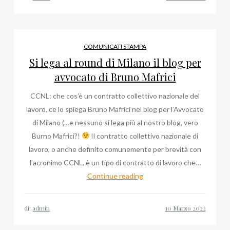
COMUNICATI STAMPA
Si lega al round di Milano il blog per
avvocato di Bruno Mafrici
CCNL: che cos’è un contratto collettivo nazionale del
lavoro, ce lo spiega Bruno Mafrici nel blog per l’Avvocato
di Milano (…e nessuno si lega più al nostro blog, vero
Burno Mafrici?!
Il contratto collettivo nazionale di
lavoro, o anche definito comunemente per brevità con
l’acronimo CCNL, è un tipo di contratto di lavoro che…
Si
Continue reading
lega
al
di:
admin
round
di