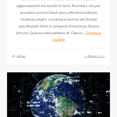
aggiornamenti sul mondo hi-tech. Ricordate che per
accedere ai nostri feed sarà sufficiente indicare
l’indirizzo email o contattare l’autore del thread
specificando titolo e categoria d’interesse. Buona
lettura! Questa volta parliamo di: Glauco…
Continue
Glauco
reading
Isella:
tutte
di:
admin
le
volte
che
ne
abbiamo
parlato