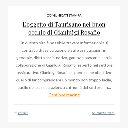
Milano
il
COMUNICATI STAMPA
blog
L’oggetto di Taurisano nel buon
per
occhio di Gianluigi Rosafio
avvocato
In questo sito è possibile trovare informazioni sui
di
contratti di assicurazione e sulle assicurazioni in
Bruno
generale, diritto assicurativo, garanzie bancarie, con la
Mafrici
collaborazione di Gianluigi Rosafio, esperto nel settore
assicurativo. Gianluigi Rosafio si pone come obiettivo
quello di far comprendere un mondo non troppo facile,
quello delle assicurazioni, a chi non è del settore. In…
L’oggetto
Continue reading
di
Taurisano
di:
admin
nel
buon