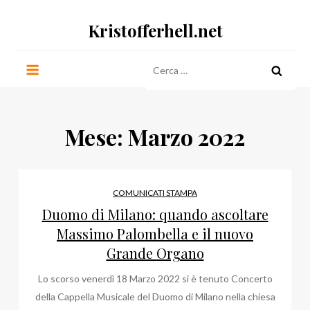
Salta
Kristofferhell.net
al
contenuto
Ricerca
per:
Mese:
Marzo 2022
COMUNICATI STAMPA
Duomo di Milano: quando ascoltare
Massimo Palombella e il nuovo
Grande Organo
Lo scorso venerdì 18 Marzo 2022 si è tenuto Concerto
della Cappella Musicale del Duomo di Milano nella chiesa