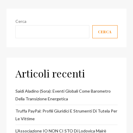
occhio
di
Gianluigi
Cerca
Rosafio
CERCA
Articoli recenti
Saidi Aladino (Sora): Eventi Globali Come Barometro
Della Transizione Energetica
Truffa PayPal: Profili Giuridici E Strumenti Di Tutela Per
Le Vittime
L’Associazione IO NON CI STO Di Lodovica Mairè