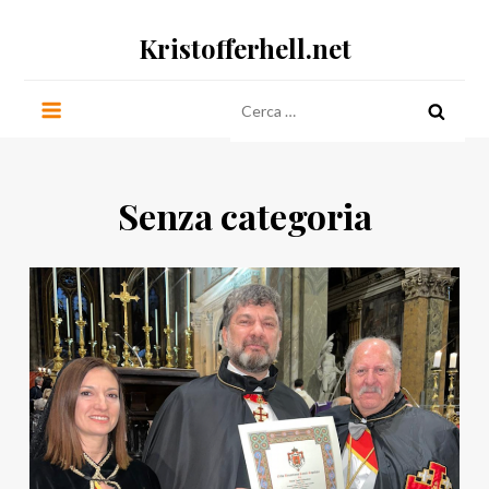
Salta
Kristofferhell.net
al
contenuto
Ricerca
per:
Senza categoria