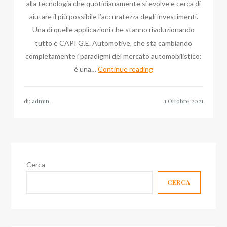
alla tecnologia che quotidianamente si evolve e cerca di
aiutare il più possibile l’accuratezza degli investimenti.
Una di quelle applicazioni che stanno rivoluzionando
tutto è CAPI G.E. Automotive, che sta cambiando
completamente i paradigmi del mercato automobilistico:
Quei
è una…
Continue reading
terreni
del
di:
admin
digitale
con
Emanuele
Forte
4.0
Cerca
a
CERCA
Borgarello
in
Pavia