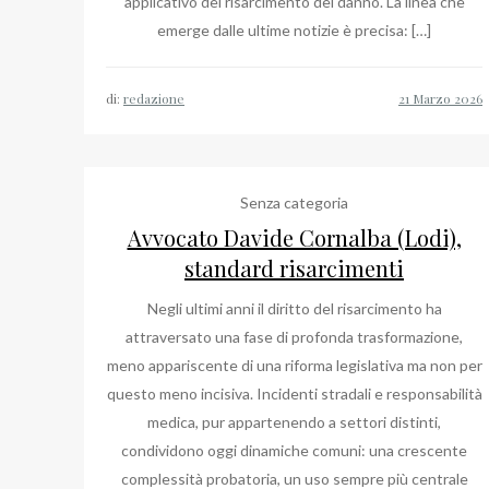
applicativo del risarcimento del danno. La linea che
emerge dalle ultime notizie è precisa: […]
di:
redazione
Senza categoria
Avvocato Davide Cornalba (Lodi),
standard risarcimenti
Negli ultimi anni il diritto del risarcimento ha
attraversato una fase di profonda trasformazione,
meno appariscente di una riforma legislativa ma non per
questo meno incisiva. Incidenti stradali e responsabilità
medica, pur appartenendo a settori distinti,
condividono oggi dinamiche comuni: una crescente
complessità probatoria, un uso sempre più centrale