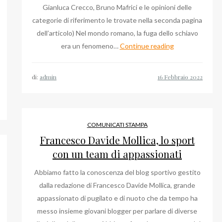
Gianluca Crecco, Bruno Mafrici e le opinioni delle
categorie di riferimento le trovate nella seconda pagina
dell’articolo) Nel mondo romano, la fuga dello schiavo
Ma
era un fenomeno…
Continue reading
Google
sogna
di:
admin
le
pecore
elettriche?
COMUNICATI STAMPA
n
Francesco Davide Mollica, lo sport
s
con un team di appassionati
Abbiamo fatto la conoscenza del blog sportivo gestito
dalla redazione di Francesco Davide Mollica, grande
appassionato di pugilato e di nuoto che da tempo ha
messo insieme giovani blogger per parlare di diverse