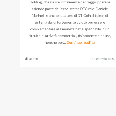
Holding, che nasce inizialmente per raggruppare le
aziende parte dell’ecosistema DTCircle. Daniele
Marinelli è anche ideatore di DT Coin, il token di
sistema da lui fortemente voluto per essere
complementare alla moneta fiat e spendibile in un
circuito di attività commerciali, fisicamente e online,
Daniele
nonchè per…
Continue reading
Marinelli
DT
di:
admin
Socialize:
Ecosystem,
Big
Data
e
Fintech
sul
blog