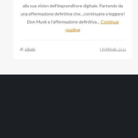
alla sua vision dell’imprenditore digitale. Partendo da
una affermazione definitiva che…continuate a leggere!
Elon Musk e l’affermazione definitiva…
Continue
Rassegna
reading
Stampa:
Massimo
di:
admin
Tortorella,
Consulcesi,
Elon
Musk