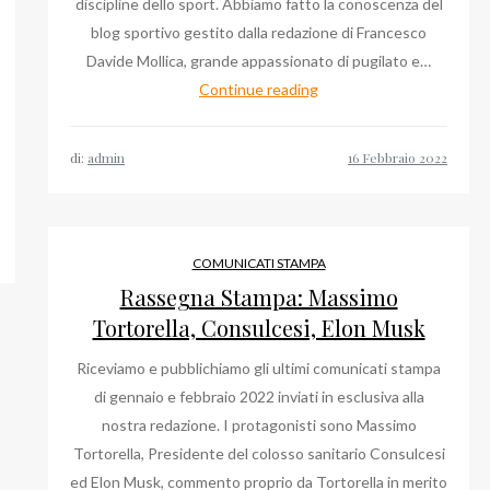
discipline dello sport. Abbiamo fatto la conoscenza del
blog sportivo gestito dalla redazione di Francesco
Davide Mollica, grande appassionato di pugilato e…
Francesco
Continue reading
Davide
Mollica,
di:
admin
lo
sport
con
un
COMUNICATI STAMPA
team
Rassegna Stampa: Massimo
di
Tortorella, Consulcesi, Elon Musk
appassionati
Riceviamo e pubblichiamo gli ultimi comunicati stampa
di gennaio e febbraio 2022 inviati in esclusiva alla
nostra redazione. I protagonisti sono Massimo
Tortorella, Presidente del colosso sanitario Consulcesi
ed Elon Musk, commento proprio da Tortorella in merito