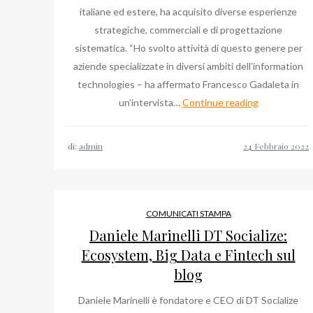
italiane ed estere, ha acquisito diverse esperienze
strategiche, commerciali e di progettazione
sistematica. “Ho svolto attività di questo genere per
aziende specializzate in diversi ambiti dell’information
technologies – ha affermato Francesco Gadaleta in
Francesco
un’intervista…
Continue reading
Gadaleta,
top
di:
admin
manager
per
l’Informatio
Technologie
COMUNICATI STAMPA
Daniele Marinelli DT Socialize:
Ecosystem, Big Data e Fintech sul
blog
Daniele Marinelli è fondatore e CEO di DT Socialize