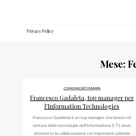
Salta
al
contenuto
Privacy Policy
Mese:
F
COMUNICATI STAMPA
Francesco Gadaleta, top manager per
l’Information Technologies
Francesco Gadaleta è un top manager che lavora nel
settore delle tecnologie dell’informazione (I.T.) dove,
attraverso la collaborazione con importanti aziende