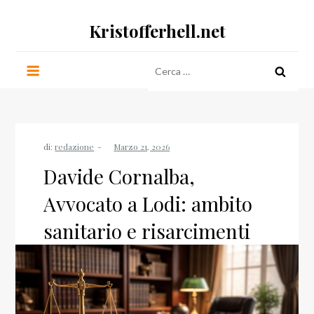
Salta
Kristofferhell.net
al
contenuto
Ricerca
per:
di:
redazione
Davide Cornalba,
Avvocato a Lodi: ambito
sanitario e risarcimenti