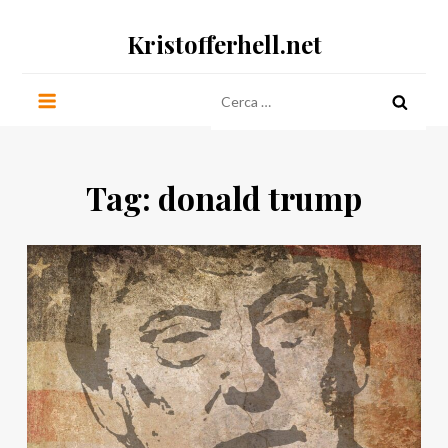
Salta
Kristofferhell.net
al
contenuto
Ricerca
per:
Tag:
donald trump