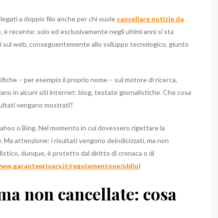
i legati a doppio filo anche per chi vuole
cancellare notizie da
, è recente: solo ed esclusivamente negli ultimi anni si sta
onali sul web, conseguentemente allo sviluppo tecnologico, giunto
fiche – per esempio il proprio nome – sul motore di ricerca,
no in alcuni siti internet: blog, testate giornalistiche. Che cosa
ultati vengano mostrati?
 Yahoo o Bing. Nel momento in cui dovessero rigettare la
. Ma attenzione: i risultati vengono deindicizzati, ma non
alistico, dunque, è protetto dal diritto di cronaca o di
www.garanteprivacy.it/regolamentoue/oblio
)
 ma non cancellate: cosa