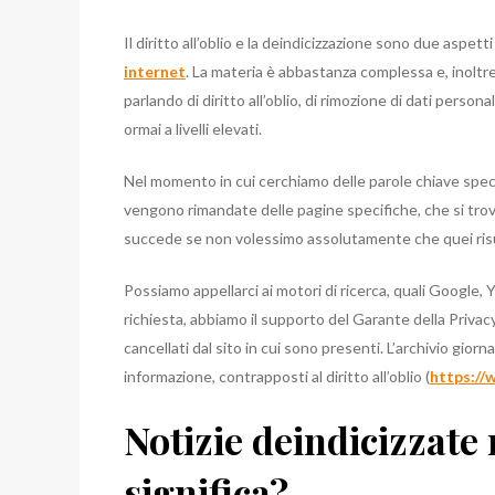
Il diritto all’oblio e la deindicizzazione sono due aspett
internet
. La materia è abbastanza complessa e, inoltre
parlando di diritto all’oblio, di rimozione di dati pers
ormai a livelli elevati.
Nel momento in cui cerchiamo delle parole chiave speci
vengono rimandate delle pagine specifiche, che si trova
succede se non volessimo assolutamente che quei ris
Possiamo appellarci ai motori di ricerca, quali Google,
richiesta, abbiamo il supporto del Garante della Privacy
cancellati dal sito in cui sono presenti. L’archivio giorn
informazione, contrapposti al diritto all’oblio (
https://
Notizie deindicizzate
significa?