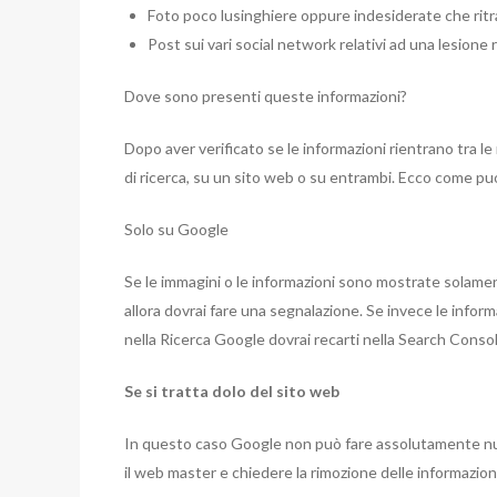
Foto poco lusinghiere oppure indesiderate che ritra
Post sui vari social network relativi ad una lesione
Dove sono presenti queste informazioni?
Dopo aver verificato se le informazioni rientrano tra 
di ricerca, su un sito web o su entrambi. Ecco come puo
Solo su Google
Se le immagini o le informazioni sono mostrate sola
allora dovrai fare una segnalazione. Se invece le info
nella Ricerca Google dovrai recarti nella Search Consol
Se si tratta dolo del sito web
In questo caso Google non può fare assolutamente null
il web master e chiedere la rimozione delle informazioni