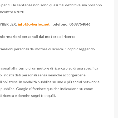
e per cui le sentenze non sono quasi mai definitive, ma possono
ncontro a tutti.
YBER LEX:
info@cyberlex.net
, telefono: 0639754846
nformazioni personali dal motore di ricerca
rmazioni personali dal motore di ricerca? Scoprilo leggendo
sonali all’interno di un motore di ricerca o su di una specifica
mo i nostri dati personali senza neanche accorgercene,
i noi stessi in modalità pubblica su uno o più social network e
io pubblico. Google ci fornisce qualche indicazione su come
 ricerca e dormire sogni tranquilli.