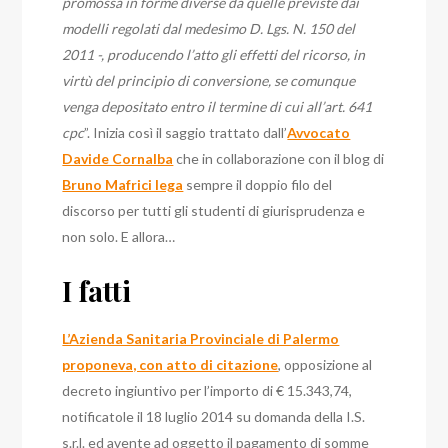
promossa in forme diverse da quelle previste dai
modelli regolati dal medesimo D. Lgs. N. 150 del
2011 -, producendo l’atto gli effetti del ricorso, in
virtù del principio di conversione, se comunque
venga depositato entro il termine di cui all’art. 641
cpc
”. Inizia così il saggio trattato dall’
Avvocato
Davide Cornalba
che in collaborazione con il blog di
Bruno Mafrici lega
sempre il doppio filo del
discorso per tutti gli studenti di giurisprudenza e
non solo. E allora…
I fatti
L’Azienda Sanitaria Provinciale di Palermo
proponeva, con atto di citazione
, opposizione al
decreto ingiuntivo per l’importo di € 15.343,74,
notificatole il 18 luglio 2014 su domanda della I.S.
s.r.l. ed avente ad oggetto il pagamento di somme