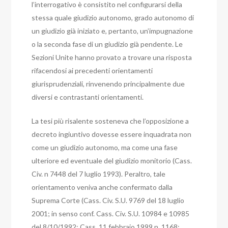
l’interrogativo è consistito nel configurarsi della
stessa quale giudizio autonomo, grado autonomo di
un giudizio già iniziato e, pertanto, un’impugnazione
o la seconda fase di un giudizio già pendente.
Le
Sezioni Unite hanno provato a trovare una risposta
rifacendosi ai precedenti orientamenti
giurisprudenziali, rinvenendo principalmente due
diversi e contrastanti orientamenti.
La tesi più risalente sosteneva che l’opposizione a
decreto ingiuntivo dovesse essere inquadrata non
come un giudizio autonomo, ma come una fase
ulteriore ed eventuale del giudizio monitorio (Cass.
Civ. n 7448 del 7 luglio 1993). Peraltro, tale
orientamento veniva anche confermato dalla
Suprema Corte (Cass. Civ. S.U. 9769 del 18 luglio
2001; in senso conf. Cass. Civ. S.U. 10984 e 10985
del 8/10/1992; Cass. 11 febbraio 1999 n. 1168;