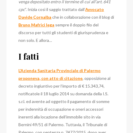
venga depositato entro il termine di cui all’art. 641
cpc
”. Inizia così il saggio trattato dall’
Avvocato
Davide Cornalba
che in collaborazione con il blog di
Bruno Mafrici lega
sempre il doppio filo del
discorso per tutti gli studenti di giurisprudenza e
non solo. E allora…
I fatti
L’Azienda Sanitaria Provinciale di Palermo
proponeva, con atto di citazione
, opposizione al
decreto ingiuntivo per l’importo di € 15.343,74,
notificatole il 18 luglio 2014 su domanda della I.S.
s.r.l. ed avente ad oggetto il pagamento di somme
per indennità di occupazione e oneri accessori
inerenti alla locazione dell’immobile sito in via
Bernini 49/51 di Palermo.
Tuttavia, il Tribunale di
Palermo, con sentenza n. 7477/2015, dopo aver