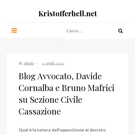
Salta
Kristofferhell.net
al
contenuto
Ricerca
per:
di:
admin
Blog Avvocato, Davide
Cornalba e Bruno Mafrici
su Sezione Civile
Cassazione
Qual è la natura dell’opposizione al decreto