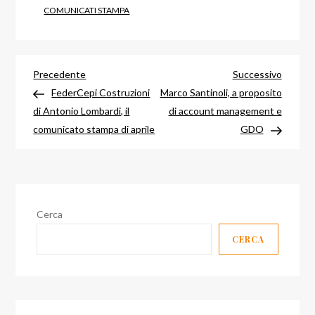
COMUNICATI STAMPA
Navigazione
Articolo
Articol
Precedente
Successivo
precedente
success
FederCepi Costruzioni
Marco Santinoli, a proposito
articoli
di Antonio Lombardi, il
di account management e
comunicato stampa di aprile
GDO
Cerca
CERCA