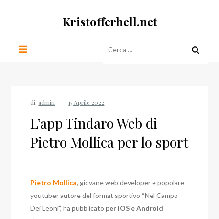
Salta
Kristofferhell.net
al
contenuto
Ricerca
per:
di:
admin
L’app Tindaro Web di
Pietro Mollica per lo sport
Pietro Mollica
, giovane web developer e popolare
youtuber autore del format sportivo “Nel Campo
Dei Leoni”, ha pubblicato
per iOS e Android