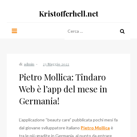
Salta
Kristofferhell.net
al
contenuto
Ricerca
per:
di:
admin
Pietro Mollica: Tindaro
Web è l’app del mese in
Germania!
L’applicazione “beauty care” pubblicata pochi mesi fa
dal giovane sviluppatore italiano
Pietro Mollica
è
tra le più gradite in Germania, al punto da entrare