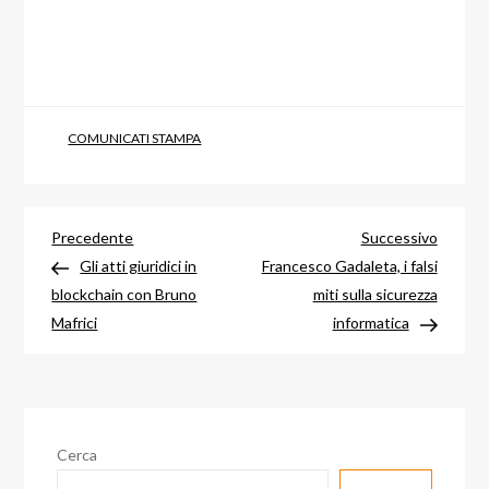
COMUNICATI STAMPA
Navigazione
Articolo
Articol
Precedente
Successivo
precedente
success
Gli atti giuridici in
Francesco Gadaleta, i falsi
articoli
blockchain con Bruno
miti sulla sicurezza
Mafrici
informatica
Cerca