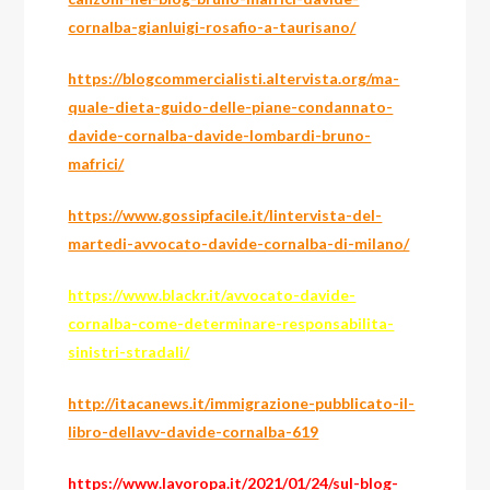
cornalba-gianluigi-rosafio-a-taurisano/
https://blogcommercialisti.altervista.org/ma-
quale-dieta-guido-delle-piane-condannato-
davide-cornalba-davide-lombardi-bruno-
mafrici/
https://www.gossipfacile.it/lintervista-del-
martedi-avvocato-davide-cornalba-di-milano/
https://www.blackr.it/avvocato-davide-
cornalba-come-determinare-responsabilita-
sinistri-stradali/
http://itacanews.it/immigrazione-pubblicato-il-
libro-dellavv-davide-cornalba-619
https://www.lavoropa.it/2021/01/24/sul-blog-