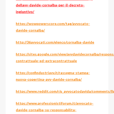
dellavv-davide-cornalba-per-il-decreto-
ingiuntivo/
https://wowpowerscore.com/tag/avvocato-
davide-cornalba/
http://36avvocati.com/elenco/cornalba-davide
https://sites.google.com/view/avvdavidecornalba/respon
contrattuale-ed-extracontrattuale
https://confindustriavv.it/rassegna-stampa-
nuova-copertina-avv-davide-cornalba/
https://www.reddit.com/r/u_avvocatodavida/comments/llp
https://www.professionistiforum.it/avvocato-
davide-cornalba-su-responsabilita-