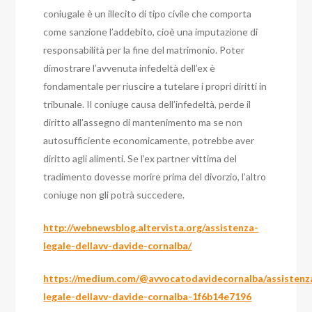
coniugale è un illecito di tipo civile che comporta
come sanzione l’addebito, cioè una imputazione di
responsabilità per la fine del matrimonio.
Poter
dimostrare l’avvenuta infedeltà dell’ex è
fondamentale per riuscire a tutelare i propri diritti in
tribunale.
Il coniuge causa dell’infedeltà, perde il
diritto all’assegno di mantenimento ma se non
autosufficiente economicamente, potrebbe aver
diritto agli alimenti.
Se l’ex partner vittima del
tradimento dovesse morire prima del divorzio, l’altro
coniuge non gli potrà succedere.
http://webnewsblog.altervista.org/assistenza-
legale-dellavv-davide-cornalba/
https://medium.com/@avvocatodavidecornalba/assistenz
legale-dellavv-davide-cornalba-1f6b14e7196