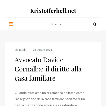
Salta
Kristofferhell.net
al
contenuto
Ricerca
per:
di:
admin
Avvocato Davide
Cornalba: il diritto alla
casa familiare
Quando trattiamo un argomento delicato come
l’assegnazione della casa familiare parliamo di un
diritto di abitazione e non si va a intendere