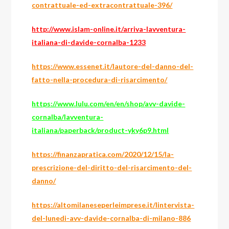
contrattuale-ed-extracontrattuale-396/
http://www.islam-online.it/arriva-lavventura-
italiana-di-davide-cornalba-1233
https://www.essenet.it/lautore-del-danno-del-
fatto-nella-procedura-di-risarcimento/
https://www.lulu.com/en/en/shop/avv-davide-
cornalba/lavventura-
italiana/paperback/product-yky6p9.html
https://finanzapratica.com/2020/12/15/la-
prescrizione-del-diritto-del-risarcimento-del-
danno/
https://altomilaneseperleimprese.it/lintervista-
del-lunedi-avv-davide-cornalba-di-milano-886