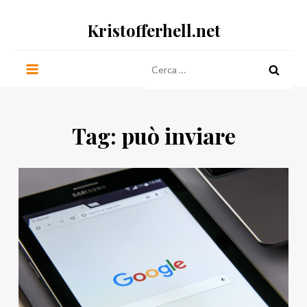
Salta
Kristofferhell.net
al
contenuto
Ricerca
per:
Tag:
può inviare