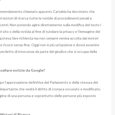
 emendamento chiamato appunto Cartabia ha decretato che
i motori di ricerca tutte le notizie di procedimenti penali a
centi. Non potendo agire direttamente sulla modifica del testo i
 sito o della notizia al fine di tutelare la privacy e l’immagine dei
i poteva fare richiesta ma non sempre veniva accolta dai motori
e ricorsi senza fine. Oggi non è più un’opzione e dovrà avvenire
rdetto di innocenza da parte del giudice che si occupa della
ncellare notizie da Google?
opo l’approvazione definitiva del Parlamento e della stesura dei
 importante che vedrà il diritto di cronaca oscurato e modificato.
gine di una persona e soprattutto delle persone più esposte
 Motori di Ricerca