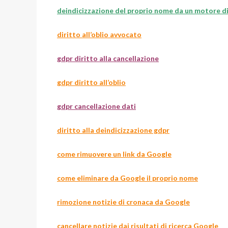
deindicizzazione del proprio nome da un motore di
diritto all’oblio avvocato
gdpr diritto alla cancellazione
gdpr diritto all’oblio
gdpr cancellazione dati
diritto alla deindicizzazione gdpr
come rimuovere un link da Google
come eliminare da Google il proprio nome
rimozione notizie di cronaca da Google
cancellare notizie dai risultati di ricerca Google