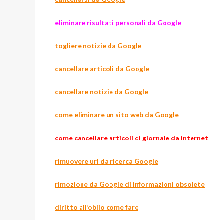
eliminare risultati personali da Google
togliere notizie da Google
cancellare articoli da Google
cancellare notizie da Google
come eliminare un sito web da Google
come cancellare articoli di giornale da internet
rimuovere url da ricerca Google
rimozione da Google di informazioni obsolete
diritto all’oblio come fare