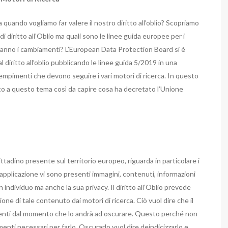
a quando vogliamo far valere il nostro diritto all’oblio? Scopriamo
i diritto all’Oblio ma quali sono le linee guida europee per i
ranno i cambiamenti? L’European Data Protection Board si è
l diritto all’oblio pubblicando le linee guida 5/2019 in una
empimenti che devono seguire i vari motori di ricerca. In questo
to a questo tema così da capire cosa ha decretato l’Unione
cittadino presente sul territorio europeo, riguarda in particolare i
applicazione vi sono presenti immagini, contenuti, informazioni
 individuo ma anche la sua privacy. Il diritto all’Oblio prevede
ne di tale contenuto dai motori di ricerca. Ciò vuol dire che il
 utenti dal momento che lo andrà ad oscurare. Questo perché non
nti necessari per farlo. Oscurarlo vuol dire deindicizzarlo e