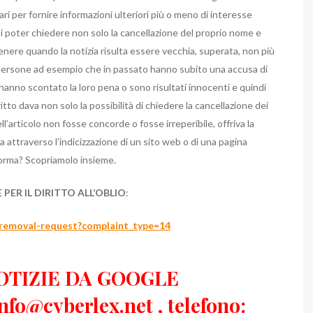
ri per fornire informazioni ulteriori più o meno di interesse
 di poter chiedere non solo la cancellazione del proprio nome e
nere quando la notizia risulta essere vecchia, superata, non più
 da persone ad esempio che in passato hanno subito una accusa di
 hanno scontato la loro pena o sono risultati innocenti e quindi
itto dava non solo la possibilità di chiedere la cancellazione dei
l’articolo non fosse concorde o fosse irreperibile, offriva la
rca attraverso l’indicizzazione di un sito web o di una pagina
iforma? Scopriamolo insieme.
ER IL DIRITTO ALL’OBLIO
:
-removal-request?complaint_type=14
OTIZIE DA GOOGLE
info@cyberlex.net
, telefono: