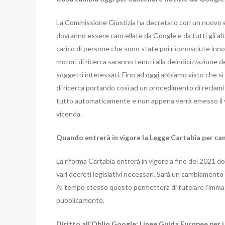
La Commissione Giustizia ha decretato con un nuovo
dovranno essere cancellate da Google e da tutti gli altr
carico di persone che sono state poi riconosciute inno
motori di ricerca saranno tenuti alla deindicizzazione del
soggetti interessati. Fino ad oggi abbiamo visto che s
di ricerca portando così ad un procedimento di reclami 
tutto automaticamente e non appena verrà emesso il ve
vicenda.
Quando entrerà in vigore la Legge Cartabia per ca
La riforma Cartabia entrerà in vigore a fine del 2021 d
vari decreti legislativi necessari. Sarà un cambiamento
Al tempo stesso questo permetterà di tutelare l’imma
pubblicamente.
Diritto all’Oblio Google: Linee Guida Europee per i