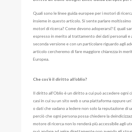
Quali sono le linee guida europee per i motori di ricerc
insieme in questo articolo.
Si sente parlare moltissimo d
motori di ricerca? Come devono adoperarsi? E quali sa
espresso in merito al trattamento dei dati personali e a
seconda versione e con un particolare riguardo agli ad
articolo cercheremo di fare maggiore chiarezza in meri
Europea.
Che cos’è il diritto all’oblio?
Il diritto all’Oblio è un diritto a cui può accedere ogni 
casi in cui su un sito web o una piattaforma oppure un’
o dati che vadano a ledere non solo la reputazione di un
perciò che ogni persona possa chiedere la deindicizzazio
motore di ricerca non lo renderà più accessibile agli
può andare ad agire direttamente non avendo gli strume