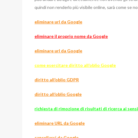
quindi non renderlo più visibile online, sarà come se no
eliminare url da Google
eliminare il proprio nome da Google
eliminare url da Google
come esercitare diritto all’oblio Google
diritto all’oblio GDPR
diritto all’oblio Google
richiesta di rimozione di risultati di ricerca ai sen
eliminare URL da Google
cancellarsi da Google