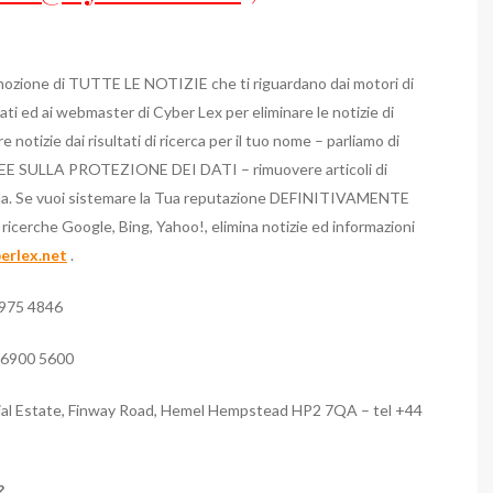
 rimozione di TUTTE LE NOTIZIE che ti riguardano dai motori di
ati ed ai webmaster di Cyber Lex per eliminare le notizie di
 notizie dai risultati di ricerca per il tuo nome – parliamo di
 SULLA PROTEZIONE DEI DATI – rimuovere articoli di
enda. Se vuoi sistemare la Tua reputazione DEFINITIVAMENTE
 ricerche Google, Bing, Yahoo!, elimina notizie ed informazioni
erlex.net
.
3975 4846
2 6900 5600
ial Estate, Finway Road, Hemel Hempstead HP2 7QA – tel +44
?