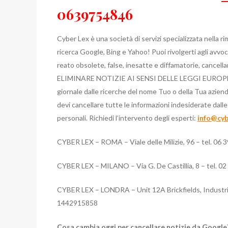
0639754846
Cyber Lex è una società di servizi specializzata nella
ricerca Google, Bing e Yahoo! Puoi rivolgerti agli avvoc
reato obsolete, false, inesatte e diffamatorie, cancellare
ELIMINARE NOTIZIE AI SENSI DELLE LEGGI EUROPEE
giornale dalle ricerche del nome Tuo o della Tua azi
devi cancellare tutte le informazioni indesiderate dalle
personali. Richiedi l’intervento degli esperti:
info@cyb
CYBER LEX – ROMA – Viale delle Milizie, 96 – tel. 06 
CYBER LEX – MILANO – Via G. De Castillia, 8 – tel. 0
CYBER LEX – LONDRA – Unit 12A Brickfields, Industr
1442915858
Cosa cambia oggi per cancellare notizie da Google