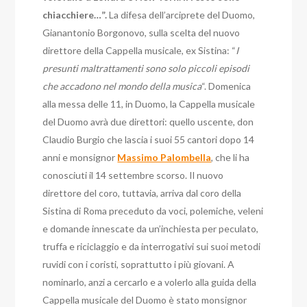
chiacchiere…”.
La difesa dell’arciprete del Duomo,
Gianantonio Borgonovo, sulla scelta del nuovo
direttore della Cappella musicale, ex Sistina: “
I
presunti maltrattamenti sono solo piccoli episodi
che accadono nel mondo della musica
“. Domenica
alla messa delle 11, in Duomo, la Cappella musicale
del Duomo avrà due direttori: quello uscente, don
Claudio Burgio che lascia i suoi 55 cantori dopo 14
anni e monsignor
Massimo Palombella
, che li ha
conosciuti il 14 settembre scorso. Il nuovo
direttore del coro, tuttavia, arriva dal coro della
Sistina di Roma preceduto da voci, polemiche, veleni
e domande innescate da un’inchiesta per peculato,
truffa e riciclaggio e da interrogativi sui suoi metodi
ruvidi con i coristi, soprattutto i più giovani. A
nominarlo, anzi a cercarlo e a volerlo alla guida della
Cappella musicale del Duomo è stato monsignor