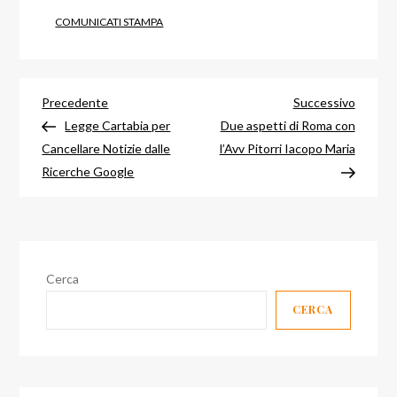
COMUNICATI STAMPA
Navigazione
Articolo
Articol
Precedente
Successivo
precedente
success
Legge Cartabia per
Due aspetti di Roma con
articoli
Cancellare Notizie dalle
l’Avv Pitorri Iacopo Maria
Ricerche Google
Cerca
CERCA