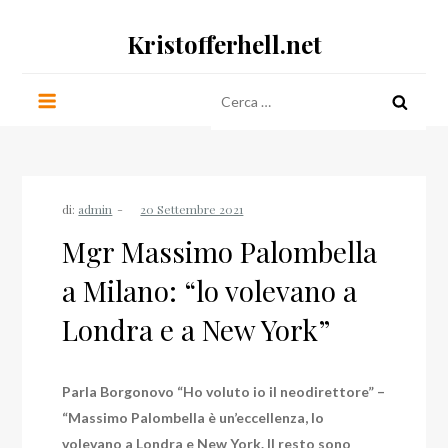
Salta
Kristofferhell.net
al
contenuto
Ricerca
per:
di:
admin
Mgr Massimo Palombella
a Milano: “lo volevano a
Londra e a New York”
Parla Borgonovo “Ho voluto io il neodirettore” –
“Massimo Palombella è un’eccellenza, lo
volevano a Londra e New York. Il resto sono