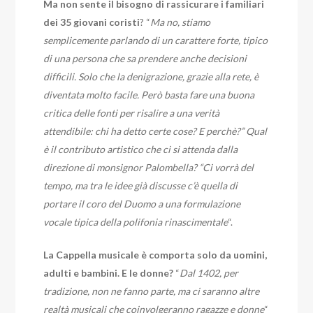
Ma non sente il bisogno di rassicurare i familiari
dei 35 giovani coristi
? “
Ma no, stiamo
semplicemente parlando di un carattere forte, tipico
di una persona che sa prendere anche decisioni
difficili. Solo che la denigrazione, grazie alla rete, è
diventata molto facile. Però basta fare una buona
critica delle fonti per risalire a una verità
attendibile: chi ha detto certe cose? E perchè?” Qual
è il contributo artistico che ci si attenda dalla
direzione di monsignor Palombella? “Ci vorrà del
tempo, ma tra le idee già discusse c’è quella di
portare il coro del Duomo a una formulazione
vocale tipica della polifonia rinascimentale
“.
La Cappella musicale è comporta solo da uomini,
adulti e bambini. E le donne?
“
Dal 1402, per
tradizione, non ne fanno parte, ma ci saranno altre
realtà musicali che coinvolgeranno ragazze e donne
“