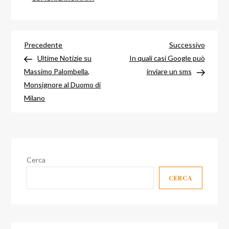
Navigazione
Articolo
Articol
Precedente
Successivo
precedente
success
Ultime Notizie su
In quali casi Google può
articoli
Massimo Palombella,
inviare un sms
Monsignore al Duomo di
Milano
Cerca
CERCA