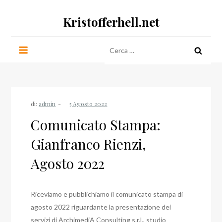
Salta
Kristofferhell.net
al
contenuto
Ricerca
per:
di:
admin
Comunicato Stampa:
Gianfranco Rienzi,
Agosto 2022
Riceviamo e pubblichiamo il comunicato stampa di
agosto 2022 riguardante la presentazione dei
servizi di ArchimediA Consulting s.r.l., studio