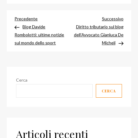
Navigazione
Articolo
Articol
Precedente
Successivo
precedente
success
Blog Davide
Diritto tributario sul blog
articoli
Rombolotti: ultime notizie
dell’Avvocato Gianluca De
sul mondo dello sport
Micheli
Cerca
CERCA
Articoli recenti