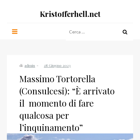
Salta
Kristofferhell.net
al
contenuto
Ricerca
per:
di:
admin
Massimo Tortorella
(Consulcesi): “È arrivato
il momento di fare
qualcosa per
l’inquinamento”