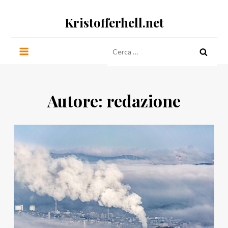
Salta
Kristofferhell.net
al
contenuto
Ricerca
per:
Autore:
redazione