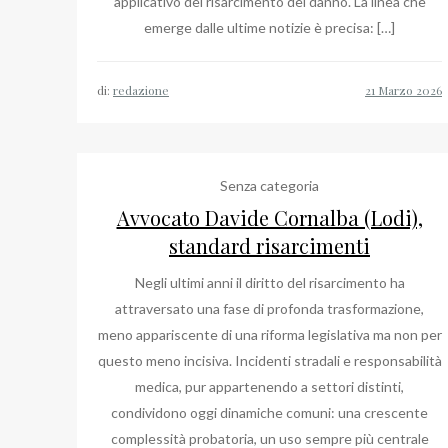
applicativo del risarcimento del danno. La linea che
emerge dalle ultime notizie è precisa: […]
di:
redazione
Senza categoria
Avvocato Davide Cornalba (Lodi),
standard risarcimenti
Negli ultimi anni il diritto del risarcimento ha
attraversato una fase di profonda trasformazione,
meno appariscente di una riforma legislativa ma non per
questo meno incisiva. Incidenti stradali e responsabilità
medica, pur appartenendo a settori distinti,
condividono oggi dinamiche comuni: una crescente
complessità probatoria, un uso sempre più centrale