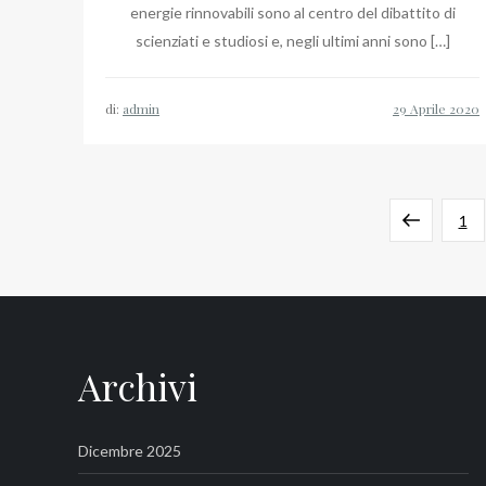
energie rinnovabili sono al centro del dibattito di
scienziati e studiosi e, negli ultimi anni sono […]
di:
admin
Paginazione
Pagina
Pag
1
degli
preceden
articoli
Archivi
Dicembre 2025